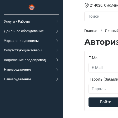
214020, Смоленс
Услуги / Работы
Главная
Личный
Доильное оборудование
Автори
Управление доением
Сопутствующие товары
E-Mail
Водопоение / водопровод
Навозоудаление
Пароль (
Забыли
Навозоудаление
Войти